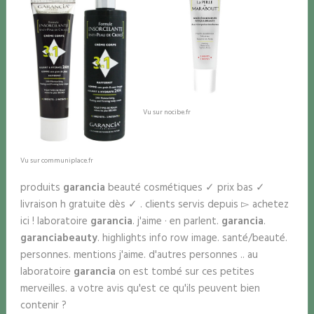
Vu sur nocibe.fr
Vu sur communiplace.fr
produits
garancia
beauté cosmétiques ✓ prix bas ✓
livraison h gratuite dès ✓ . clients servis depuis ▻ achetez
ici ! laboratoire
garancia
. j'aime · en parlent.
garancia
.
garancia
beauty
. highlights info row image. santé/beauté.
personnes. mentions j'aime. d'autres personnes .. au
laboratoire
garancia
on est tombé sur ces petites
merveilles. a votre avis qu'est ce qu'ils peuvent bien
contenir ?