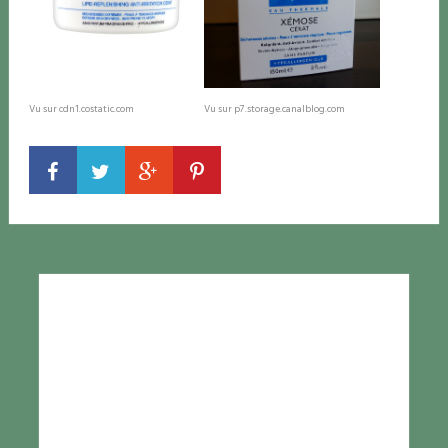
Vu sur cdn1.costatic.com
Vu sur p7.storage.canalblog.com