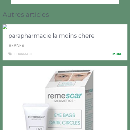
Autres articles
parapharmacie la moins chere
#EANF#
PHARMACIE
MORE