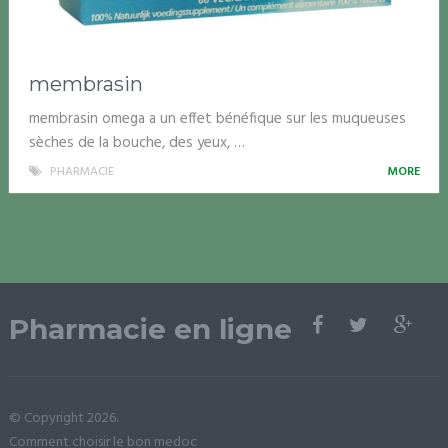
membrasin
membrasin omega a un effet bénéfique sur les muqueuses
sèches de la bouche, des yeux, …
PHARMACIE
MORE
Pharmacie en ligne
© Copyright 2026.
Comment choisir le bon medoc