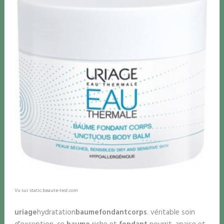
Vu sur static.beaute-test.com
uriage
hydratation
baume
fondant
corps
. véritable soin