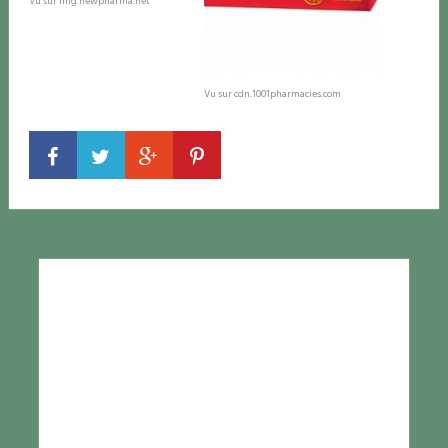
Vu sur img.newpharma.net
Vu sur cdn.1001pharmacies.com