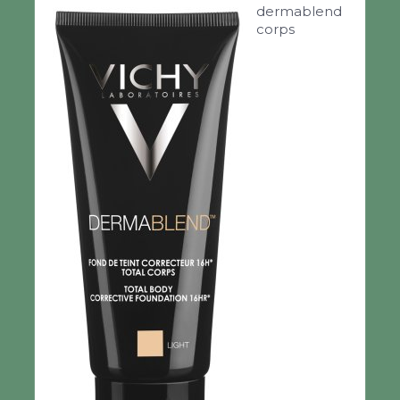
dermablend
corps