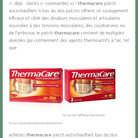
✓ déjà . clients ▻ commandez ici !
thermacare
patch
autochauffant h bas du dos patchs offrent un soulagement
efficace et ciblé des douleurs musculaires et articulaires
associées à des tensions musculaires, des courbatures ou
de l'arthrose; le patch
thermacare
contient de multiples
alvéoles qui contiennent des agents thermoactifs à l'air, tel
que
Vu sur cdn.1001pharmacies.com
Vu sur resize-doctipharma.doctissimo.fr
achetez
thermacare
patch autochauffant bas du dos