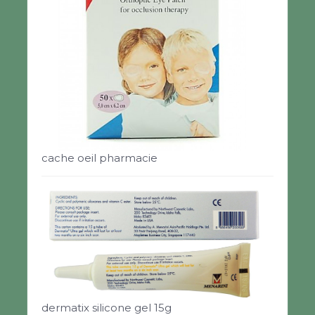
cache oeil pharmacie
dermatix silicone gel 15g