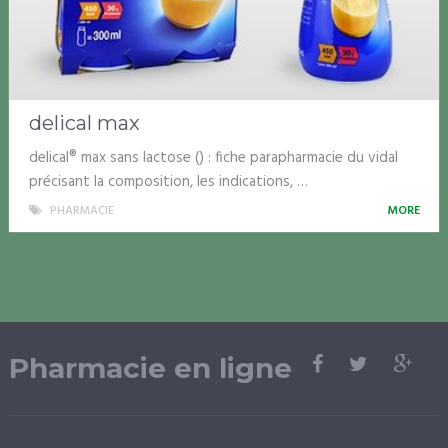
delical max
delical® max sans lactose () : fiche parapharmacie du vidal
précisant la composition, les indications, …
PHARMACIE
MORE
Pharmacie en ligne