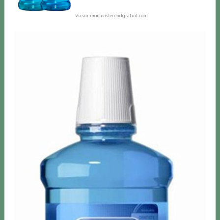
Vu sur monavislerendgratuit.com