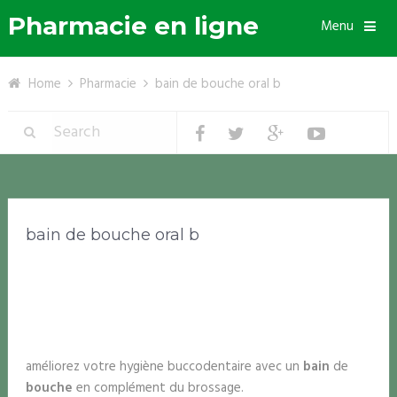
Pharmacie en ligne
Menu
Home
Pharmacie
bain de bouche oral b
bain de bouche oral b
améliorez votre hygiène buccodentaire avec un
bain
de
bouche
en complément du brossage.