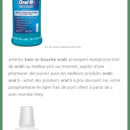
Vu sur static.beaute-test.com
achetez
bain
de
bouche oral
b proexpert multiprotection
de
oral
b au meilleur prix sur internet, auprès d'une
pharmacie. découvrez aussi les meilleurs produits
oral
b.
oral
b : achat des produits
oral
b à prix discount sur votre
parapharmacie en ligne frais de port offert à partir de s
avec mondial relay.