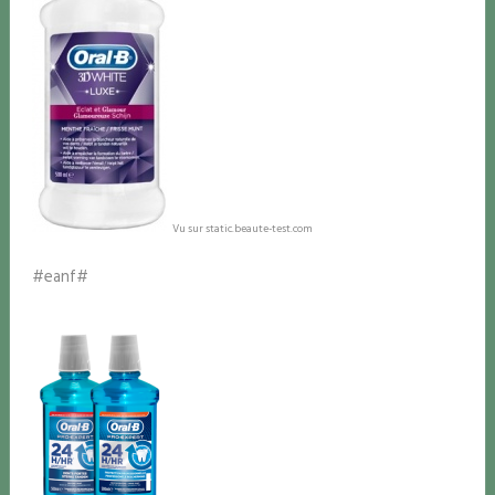
Vu sur static.beaute-test.com
#eanf#