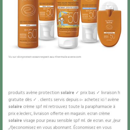
Vu sur skinprotect-oceanrespect.eau-thermale-avene.com
produits avène protection
solaire
✓ prix bas ✓ livraison h
gratuite dès ✓ . clients servis depuis ▻ achetez ici ! avène
solaire
crème spf ml retrouvez toute la parapharmacie à
prix e.leclerc, livraison offerte en magasin. ecran crème
solaire
visage pour peau sensible spf ml. de ecran. eur ,(eur
,/l)economisez en vous abonnant. Économisez en vous