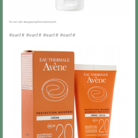
Vu sur cdn.easyparapharmacie.com
#eanf# #eanf# #eanf# #eanf#