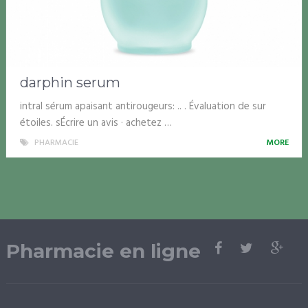
darphin serum
intral sérum apaisant antirougeurs: .. . Évaluation de sur
étoiles. sÉcrire un avis · achetez …
PHARMACIE
MORE
Pharmacie en ligne